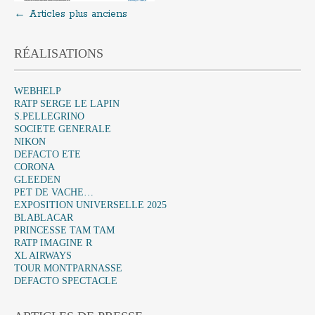
Navigation
←
Articles plus anciens
au
sein
RÉALISATIONS
des
articles
WEBHELP
RATP SERGE LE LAPIN
S.PELLEGRINO
SOCIETE GENERALE
NIKON
DEFACTO ETE
CORONA
GLEEDEN
PET DE VACHE…
EXPOSITION UNIVERSELLE 2025
BLABLACAR
PRINCESSE TAM TAM
RATP IMAGINE R
XL AIRWAYS
TOUR MONTPARNASSE
DEFACTO SPECTACLE